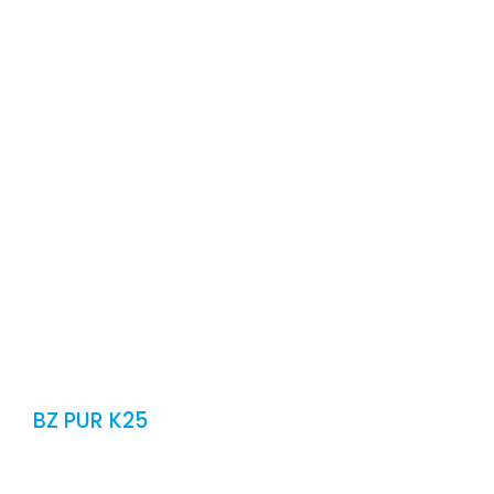
CONT
E
BZ PUR K25