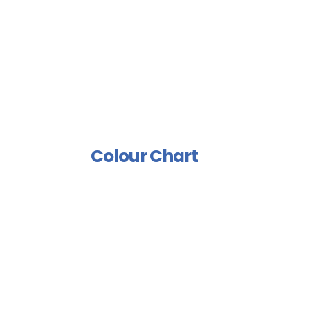
Spray Isolation Group
Industrial Paints Group
Furniture Group
Wood Rust Prevention
Group
Polish And Varnish Group
Colour Chart