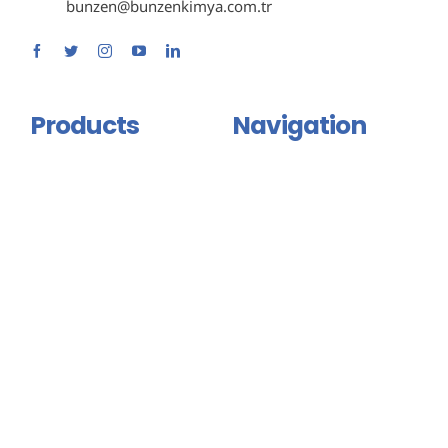
bunzen@bunzenkimya.com.tr
Products
Navigation
Primer Group
Home
Adhesive and Mastic Group
About Us
Isolation Group
Products
Binder And Connector
Certificates
Group
Contact Us
Injection Products
English
Floor Coating
Sports Floor Coating