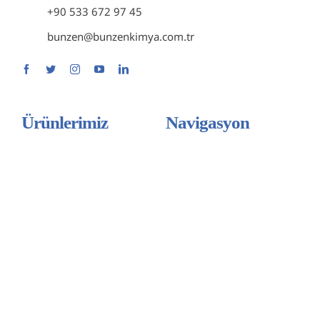
+90 533 672 97 45
bunzen@bunzenkimya.com.tr
Ürünlerimiz
Navigasyon
Astar Grubu
ANASAYFA
Yapıştırıcı ve Mastik Grubu
HAKKIMIZDA
İzolasyon Grubu
ÜRÜNLERİMİZ
Binder ve Bağlayıcı Grubu
SERTİFİKALARIMIZ
Enjeksiyon Ürünleri
BLOG
Zemin Kaplama
İLETİŞİM
Spor Zemin Kaplaması
Türkçe