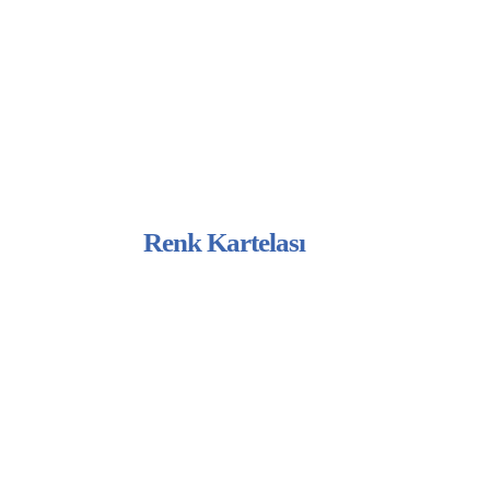
Sprey İzolasyon Grubu
Sanayi Boyaları Grubu
Mobilya Grubu
Ahşap Koruyucu Grubu
Cila ve Vernik Grubu
Renk Kartelası