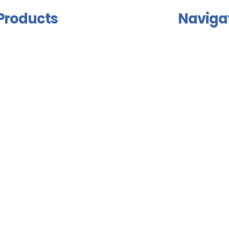
Products
Naviga
rimer Group
Home
dhesive and Mastic Group
About Us
solation Group
Products
inder And Connector Group
Certificates
njection Products
Contact Us
loor Coating
English
ports Floor Coating
pray Isolation Group
ndustrial Paints Group
urniture Group
ood Rust Prevention Group