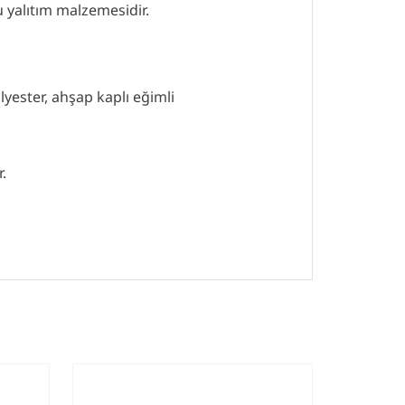
su yalıtım malzemesidir.
lyester, ahşap kaplı eğimli
r.