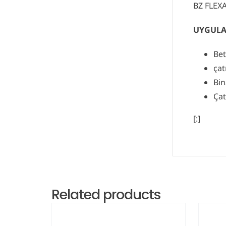
BZ FLEXAL
UYGULA
Bet
çat
Bin
Çat
[:]
Related products