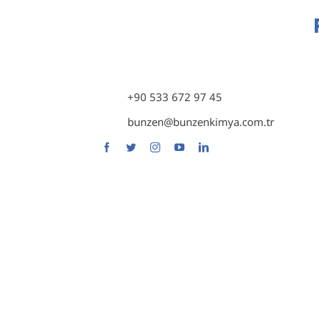
P
A
+90 533 672 97 45
I
bunzen@bunzenkimya.com.tr
B
I
F
S
S
I
F
W