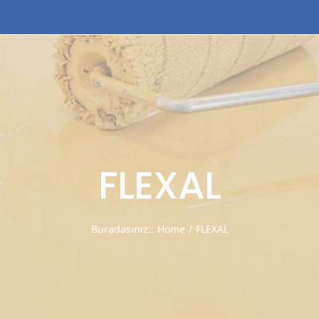
HOME
ABOUT US
PRODUCTS
FLEXAL
Buradasınız:
:
Home
/
FLEXAL