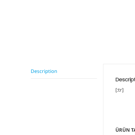
Description
Descrip
[:tr]
ÜRÜN T