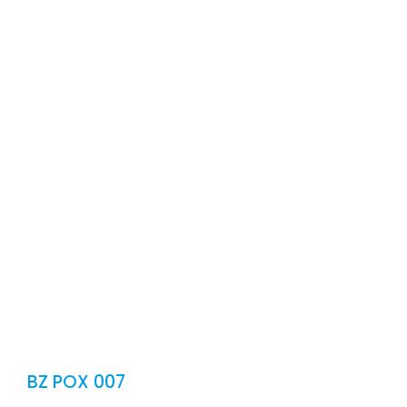
CONT
E
BZ POX 007