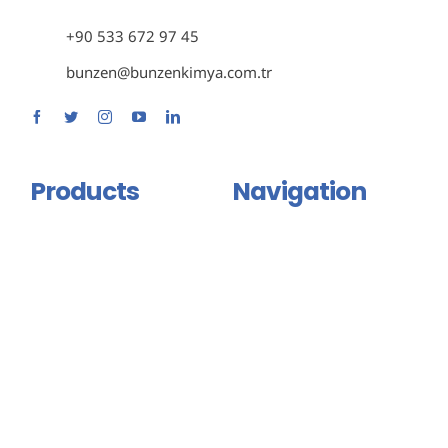
+90 533 672 97 45
bunzen@bunzenkimya.com.tr
Products
Navigation
Primer Group
Home
Adhesive and Mastic Group
About Us
Isolation Group
Products
Binder And Connector
Certificates
Group
Contact Us
Injection Products
English