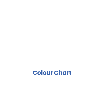
Floor Coating
Sports Floor Coating
Spray Isolation Group
Industrial Paints Group
Furniture Group
Wood Rust Prevention
Group
Polish And Varnish Group
Colour Chart