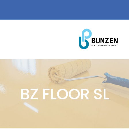
Ski
WhatsApp
@ email
العربية
t
conten
MENU
الصفحة الرئيسية
عنا
BZ FLOOR SL
منتجاتنا
شهاداتنا