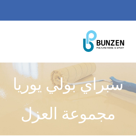
Ski
WhatsApp
@ email
العربية
t
conten
MENU
الصفحة الرئيسية
سبراي بولي يوريا
عنا
مجموعة العزل
منتجاتنا
شهاداتنا