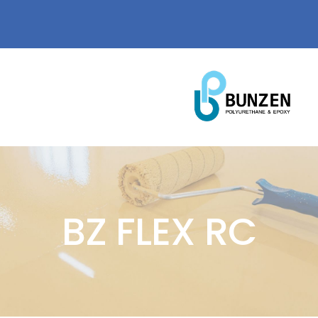
Ski
WhatsApp
@ email
العربية
t
conten
MENU
الصفحة الرئيسية
عنا
BZ FLEX RC
منتجاتنا
شهاداتنا