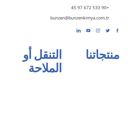
+90 533 672 97 45
bunzen@bunzenkimya.com.tr
منتجاتنا
التنقل أو
الملاحة
مجموعة الأساس Primer
مجموعة اللاصقات والمستكة
الصفحة الرئيسية
عزل المجموعة
عنا
مجموعة الربط والتوصيل
منتجاتنا
إنتاج مجموعة الحقن
شهاداتنا
تغطية الأرضيات
اتصال