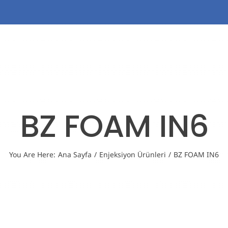
Türkçe
ANASAYFA
HAKKIMIZDA
ÜRÜNLERİMİZ
SERTİFİ
BZ FOAM IN6
You Are Here
:
Ana Sayfa
/
Enjeksiyon Ürünleri
/
BZ FOAM IN6