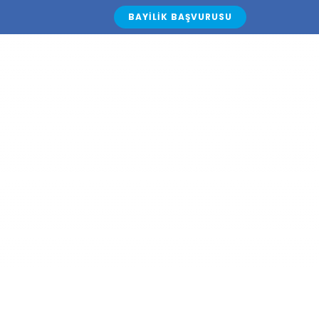
BAYILIK BAŞVURUSU
KALARIMIZ
BLOG
İLETİŞİM
TÜRKÇE