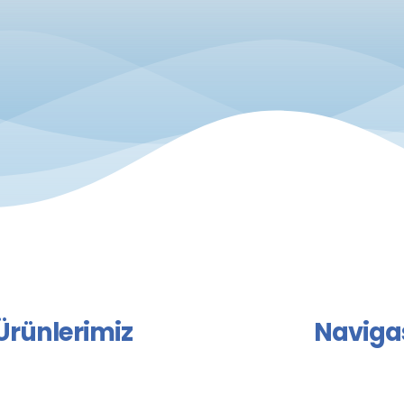
Ürünlerimiz
Naviga
star Grubu
ANASAYFA