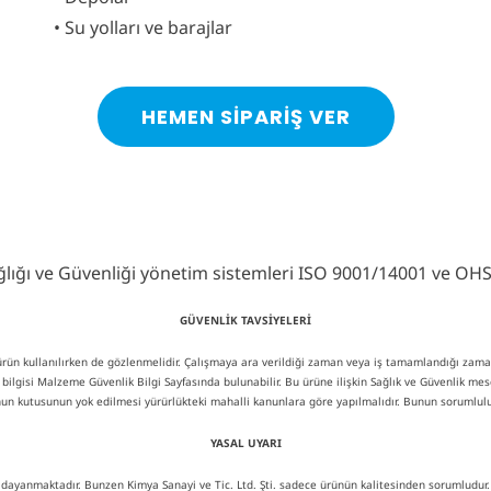
• Su yolları ve barajlar
HEMEN SIPARIŞ VER
Sağlığı ve Güvenliği yönetim sistemleri ISO 9001/14001 ve OHS
GÜVENLİK TAVSİYELERİ
u ürün kullanılırken de gözlenmelidir. Çalışmaya ara verildiği zaman veya iş tamamlandığı zama
ik bilgisi Malzeme Güvenlik Bilgi Sayfasında bulunabilir. Bu ürüne ilişkin Sağlık ve Güvenlik mes
un kutusunun yok edilmesi yürürlükteki mahalli kanunlara göre yapılmalıdır. Bunun sorumlulu
YASAL UYARI
 dayanmaktadır. Bunzen Kimya Sanayi ve Tic. Ltd. Şti. sadece ürünün kalitesinden sorumludur. Ür