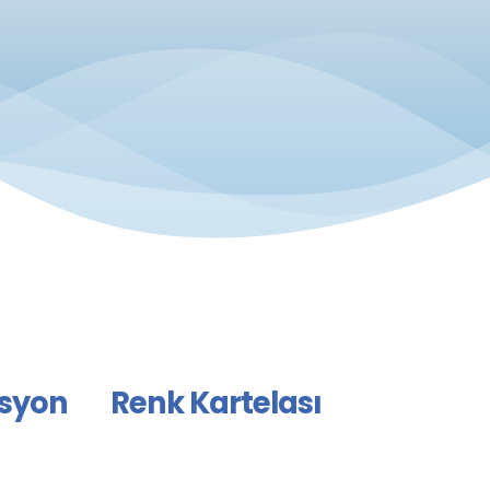
syon
Renk Kartelası