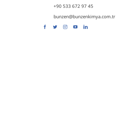
Y
+90 533 672 97 45
İ
bunzen@bunzenkimya.com.tr
B
E
Z
S
S
S
M
A
C