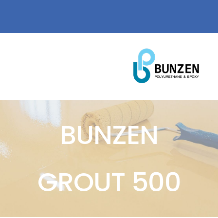
Ski
WhatsApp
@ email
العربية
t
conten
MENU
الصفحة الرئيسية
BUNZEN
عنا
GROUT 500
منتجاتنا
شهاداتنا