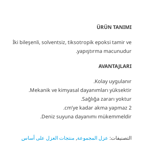
ÜRÜN TANIMI
İki bileşenli, solventsiz, tiksotropik epoksi tamir ve
yapıştırma macunudur.
AVANTAJLARI
Kolay uygulanır.
Mekanik ve kimyasal dayanımları yüksektir.
Sağlığa zararı yoktur.
2 cm’ye kadar akma yapmaz.
Deniz suyuna dayanımı mükemmeldir.
التصنيفات:
عزل المجموعة
,
منتجات العزل على أساس