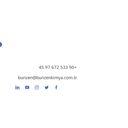
م
مج
+90 533 672 97 45
مج
bunzen@bunzenkimya.com.tr
عز
مج
إن
تغ
تغ