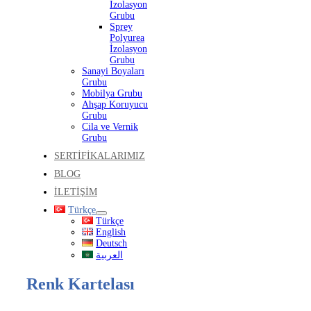
İzolasyon
Grubu
Sprey
Polyurea
İzolasyon
Grubu
Sanayi Boyaları
Grubu
Mobilya Grubu
Ahşap Koruyucu
Grubu
Cila ve Vernik
Grubu
SERTİFİKALARIMIZ
BLOG
İLETİŞİM
Türkçe
Türkçe
English
Deutsch
العربية
Renk Kartelası