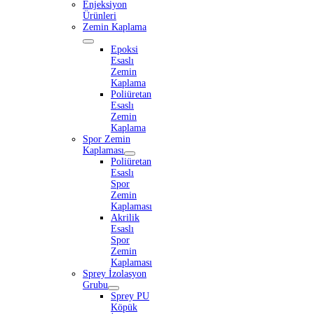
Enjeksiyon
Ürünleri
Zemin Kaplama
Epoksi
Esaslı
Zemin
Kaplama
Poliüretan
Esaslı
Zemin
Kaplama
Spor Zemin
Kaplaması
Poliüretan
Esaslı
Spor
Zemin
Kaplaması
Akrilik
Esaslı
Spor
Zemin
Kaplaması
Sprey İzolasyon
Grubu
Sprey PU
Köpük