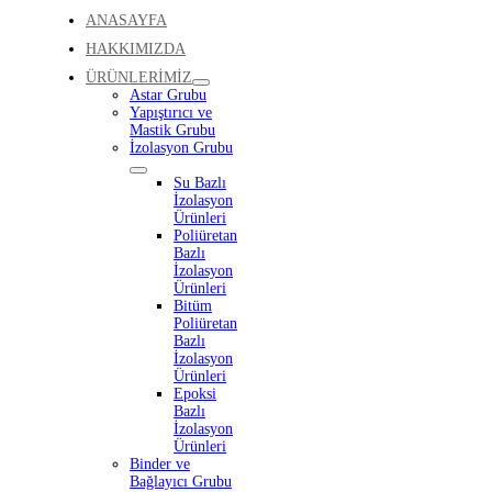
ANASAYFA
HAKKIMIZDA
ÜRÜNLERİMİZ
Astar Grubu
Yapıştırıcı ve
Mastik Grubu
İzolasyon Grubu
Su Bazlı
İzolasyon
Ürünleri
Poliüretan
Bazlı
İzolasyon
Ürünleri
Bitüm
Poliüretan
Bazlı
İzolasyon
Ürünleri
Epoksi
Bazlı
İzolasyon
Ürünleri
Binder ve
Bağlayıcı Grubu