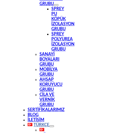
GRUBU
SPREY
PU
KÖPÜK
İZOLASYON
GRUBU
SPREY
POLYUREA
İZOLASYON
GRUBU
SANAYI
BOYALARI
GRUBU
MOBILYA
GRUBU
AHŞAP
KORUYUCU
GRUBU
CILA VE
VERNIK
GRUBU
SERTİFİKALARIMIZ
BLOG
İLETİŞİM
TÜRKÇE