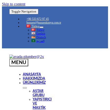
Skip to content
Toggle Navigation
+90 533 672 97 45
bunzen@bunzenkimya.com.tr
Türkçe
Türkçe
English
Deutsch
العربية
MENU
ANASAYFA
HAKKIMIZDA
ÜRÜNLERİMİZ
ASTAR
GRUBU
YAPIŞTIRICI
VE
MASTIK