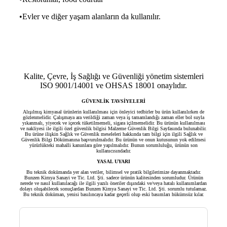
•Evler ve diğer yaşam alanların da kullanılır.
Kalite, Çevre, İş Sağlığı ve Güvenliği yönetim sistemleri
ISO 9001/14001 ve OHSAS 18001 onaylıdır.
GÜVENLİK TAVSİYELERİ
Alışılmış kimyasal ürünlerin kullanılması için önleyici tedbirler bu ürün kullanılırken de
gözlenmelidir. Çalışmaya ara verildiği zaman veya iş tamamlandığı zaman eller bol suyla
yıkanmalı, yiyecek ve içecek tüketilmemeli, sigara içilmemelidir. Bu ürünün kullanılması
ve nakliyesi ile ilgili özel güvenlik bilgisi Malzeme Güvenlik Bilgi Sayfasında bulunabilir.
Bu ürüne ilişkin Sağlık ve Güvenlik meseleleri hakkında tam bilgi için ilgili Sağlık ve
Güvenlik Bilgi Dökümanına başvurulmalıdır. Bu ürünün ve onun kutusunun yok edilmesi
yürürlükteki mahalli kanunlara göre yapılmalıdır. Bunun sorumluluğu, ürünün son
kullanıcısındadır.
YASAL UYARI
Bu teknik dokümanda yer alan veriler, bilimsel ve pratik bilgilerimize dayanmaktadır.
Bunzen Kimya Sanayi ve Tic. Ltd. Şti. sadece ürünün kalitesinden sorumludur. Ürünün
nerede ve nasıl kullanılacağı ile ilgili yazılı öneriler dışındaki ve/veya hatalı kullanımlardan
dolayı oluşabilecek sonuçlardan Bunzen Kimya Sanayi ve Tic. Ltd. Şti. sorumlu tutulamaz.
Bu teknik doküman, yenisi basılıncaya kadar geçerli olup eski basımları hükümsüz kılar.