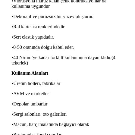
•Vibrasyona maruz kalan çelik kontrüksiyonlar da
kullanıma uygundur.
•Dekoratif ve pürüzsüz bir yüzey oluşturur.
•Ral kartelası renklerindedir.
•Sert elastik yapıdadır.
•0-50 oranında dolgu kabul eder.
•40 N/mm’ye kadar forklift kullanımına dayanıklıdır.(4
tekerlek)
Kullanım Alanları
•Üretim holleri, fabrikalar
•AVM ve marketler
•
Depolar, ambarlar
•Sergi salonları, oto galerileri
•Macun, harç imalatında bağlayıcı olarak
•
Restoranlar, food courtlar