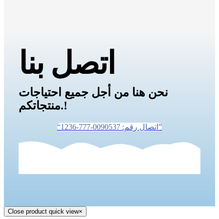
اتصل بنا
نحن هنا من أجل جميع احتياجات
منتجاتكم.!
“اتصال رقم: 0090537-777-1236”
Close product quick view
×