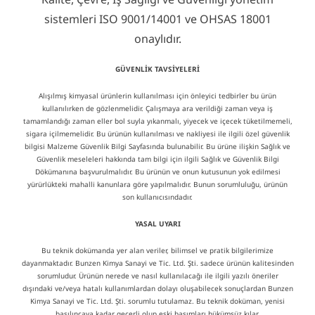
sistemleri ISO 9001/14001 ve OHSAS 18001
onaylıdır.
GÜVENLİK TAVSİYELERİ
Alışılmış kimyasal ürünlerin kullanılması için önleyici tedbirler bu ürün
kullanılırken de gözlenmelidir. Çalışmaya ara verildiği zaman veya iş
tamamlandığı zaman eller bol suyla yıkanmalı, yiyecek ve içecek tüketilmemeli,
sigara içilmemelidir. Bu ürünün kullanılması ve nakliyesi ile ilgili özel güvenlik
bilgisi Malzeme Güvenlik Bilgi Sayfasında bulunabilir. Bu ürüne ilişkin Sağlık ve
Güvenlik meseleleri hakkında tam bilgi için ilgili Sağlık ve Güvenlik Bilgi
Dökümanına başvurulmalıdır. Bu ürünün ve onun kutusunun yok edilmesi
yürürlükteki mahalli kanunlara göre yapılmalıdır. Bunun sorumluluğu, ürünün
son kullanıcısındadır.
YASAL UYARI
Bu teknik dokümanda yer alan veriler, bilimsel ve pratik bilgilerimize
dayanmaktadır. Bunzen Kimya Sanayi ve Tic. Ltd. Şti. sadece ürünün kalitesinden
sorumludur. Ürünün nerede ve nasıl kullanılacağı ile ilgili yazılı öneriler
dışındaki ve/veya hatalı kullanımlardan dolayı oluşabilecek sonuçlardan Bunzen
Kimya Sanayi ve Tic. Ltd. Şti. sorumlu tutulamaz. Bu teknik doküman, yenisi
basılıncaya kadar geçerli olup eski basımları hükümsüz kılar.