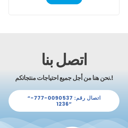
اتصل بنا
نحن هنا من أجل جميع احتياجات منتجاتكم.!
“اتصال رقم: 0090537-777-
1236”