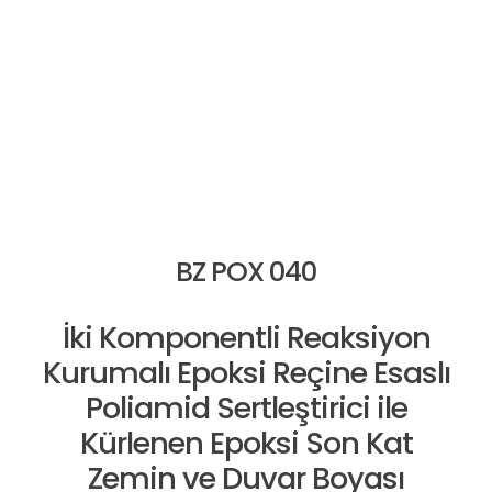
B
İL
T
BZ POX 040
İki Komponentli Reaksiyon
Kurumalı Epoksi Reçine Esaslı
Poliamid Sertleştirici ile
Kürlenen Epoksi Son Kat
Zemin ve Duvar Boyası