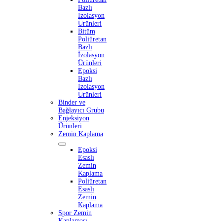
Bazlı
İzolasyon
Ürünleri
Bitüm
Poliüretan
Bazlı
İzolasyon
Ürünleri
Epoksi
Bazlı
İzolasyon
Ürünleri
Binder ve
Bağlayıcı Grubu
Enjeksiyon
Ürünleri
Zemin Kaplama
Epoksi
Esaslı
Zemin
Kaplama
Poliüretan
Esaslı
Zemin
Kaplama
Spor Zemin
Kaplaması