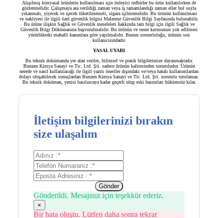
Alışılmış kimyasal ürünlerin kullanılması için önleyici tedbirler bu ürün kullanılırken de
gözlenmelidir. Çalışmaya ara verildiği zaman veya iş tamamlandığı zaman eller bol suyla
yıkanmalı, yiyecek ve içecek tüketilmemeli, sigara içilmemelidir. Bu ürünün kullanılması
ve nakliyesi ile ilgili özel güvenlik bilgisi Malzeme Güvenlik Bilgi Sayfasında bulunabilir.
Bu ürüne ilişkin Sağlık ve Güvenlik meseleleri hakkında tam bilgi için ilgili Sağlık ve
Güvenlik Bilgi Dökümanına başvurulmalıdır. Bu ürünün ve onun kutusunun yok edilmesi
yürürlükteki mahalli kanunlara göre yapılmalıdır. Bunun sorumluluğu, ürünün son
kullanıcısındadır.
YASAL UYARI
Bu teknik dokümanda yer alan veriler, bilimsel ve pratik bilgilerimize dayanmaktadır.
Bunzen Kimya Sanayi ve Tic. Ltd. Şti. sadece ürünün kalitesinden sorumludur. Ürünün
nerede ve nasıl kullanılacağı ile ilgili yazılı öneriler dışındaki ve/veya hatalı kullanımlardan
dolayı oluşabilecek sonuçlardan Bunzen Kimya Sanayi ve Tic. Ltd. Şti. sorumlu tutulamaz.
Bu teknik doküman, yenisi basılıncaya kadar geçerli olup eski basımları hükümsüz kılar.
İletişim bilgilerinizi bırakın
size ulaşalım
Gönder
Gönderildi. Mesajınız için teşekkür ederiz.
×
Bir hata oluştu. Lütfen daha sonra tekrar