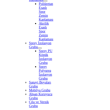
Poliüretan
Esaslı
Spor
Zemin
Kaplaması
Akrilik
Esaslı
Spor
Zemin
Kaplaması
Sprey İzolasyon
Grubu
Sprey PU
Köpük
İzolasyon
Grubu
Sprey
Polyurea
İzolasyon
Grubu
Sanayi Boyaları
Grubu
Mobilya Grubu
Ahşap Koruyucu
Grubu
Cila ve Vernik
Grubu