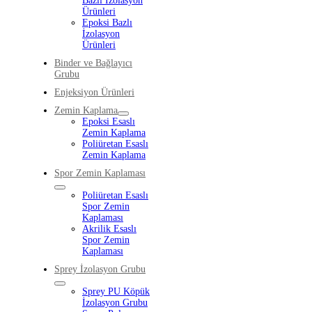
Bazlı İzolasyon
Ürünleri
Epoksi Bazlı
İzolasyon
Ürünleri
Binder ve Bağlayıcı
Grubu
Enjeksiyon Ürünleri
Zemin Kaplama
Epoksi Esaslı
Zemin Kaplama
Poliüretan Esaslı
Zemin Kaplama
Spor Zemin Kaplaması
Poliüretan Esaslı
Spor Zemin
Kaplaması
Akrilik Esaslı
Spor Zemin
Kaplaması
Sprey İzolasyon Grubu
Sprey PU Köpük
İzolasyon Grubu