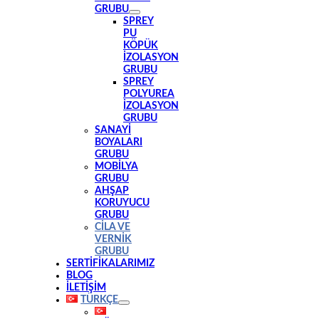
GRUBU
SPREY
PU
KÖPÜK
İZOLASYON
GRUBU
SPREY
POLYUREA
İZOLASYON
GRUBU
SANAYI
BOYALARI
GRUBU
MOBILYA
GRUBU
AHŞAP
KORUYUCU
GRUBU
CILA VE
VERNIK
GRUBU
SERTİFİKALARIMIZ
BLOG
İLETİŞİM
TÜRKÇE