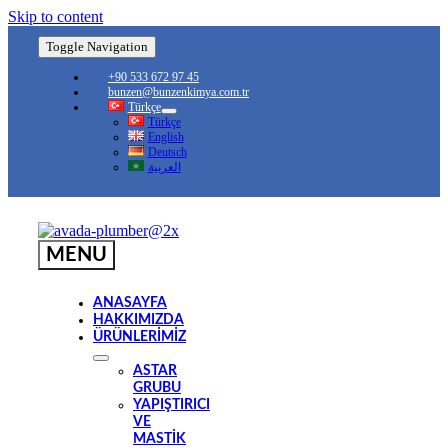
Skip to content
Toggle Navigation
+90 533 672 97 45
bunzen@bunzenkimya.com.tr
Türkçe
Türkçe
English
Deutsch
العربية
MENU
ANASAYFA
HAKKIMIZDA
ÜRÜNLERİMİZ
ASTAR
GRUBU
YAPIŞTIRICI
VE
MASTIK