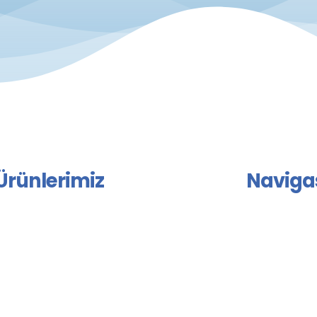
Ürünlerimiz
Naviga
star Grubu
ANASAYFA
apıştırıcı ve Mastik Grubu
HAKKIMIZDA
zolasyon Grubu
ÜRÜNLERİMİZ
inder ve Bağlayıcı Grubu
SERTİFİKALAR