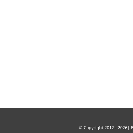
E
Z
S
S
S
M
A
C
© Copyright 2012 - 2026|