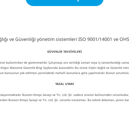
Sağlığı ve Güvenliği yönetim sistemleri ISO 9001/14001 ve OHS
GÜVENLİK TAVSİYELERİ
u ürün kullanılırken de gözlenmelidir. Çalışmaya ara verildiği zaman veya iş tamamlandığı zama
ik bilgisi Malzeme Güvenlik Bilgi Sayfasında bulunabilir. Bu ürüne ilişkin Sağlık ve Güvenlik mes
un kutusunun yok edilmesi yürürlükteki mahalli kanunlara göre yapılmalıdır. Bunun sorumlulu
YASAL UYARI
 dayanmaktadır. Bunzen Kimya Sanayi ve Tic. Ltd. Şti. sadece ürünün kalitesinden sorumludur. Ür
ardan Bunzen Kimya Sanayi ve Tic. Ltd. Şti. sorumlu tutulamaz. Bu teknik doküman, yenisi bası