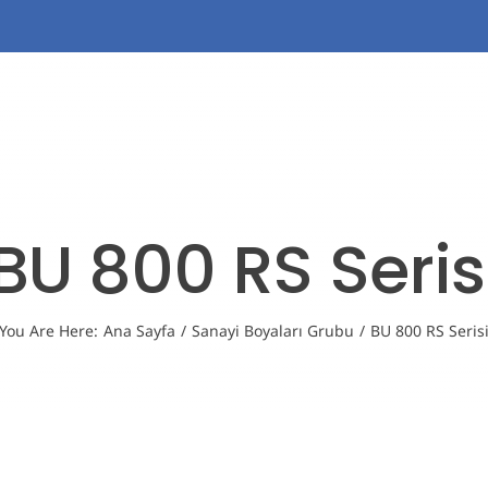
Türkçe
ANASAYFA
HAKKIMIZDA
ÜRÜNLERİMİZ
SERTİFİ
BU 800 RS Seris
You Are Here
:
Ana Sayfa
/
Sanayi Boyaları Grubu
/
BU 800 RS Seris