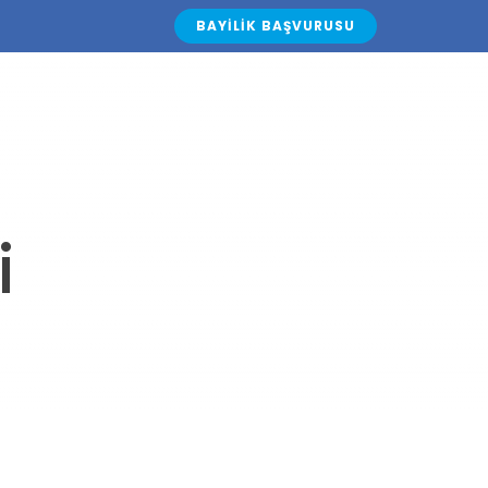
BAYILIK BAŞVURUSU
KALARIMIZ
BLOG
İLETİŞİM
TÜRKÇE
i
i