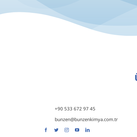
A
Y
+90 533 672 97 45
İ
bunzen@bunzenkimya.com.tr
B