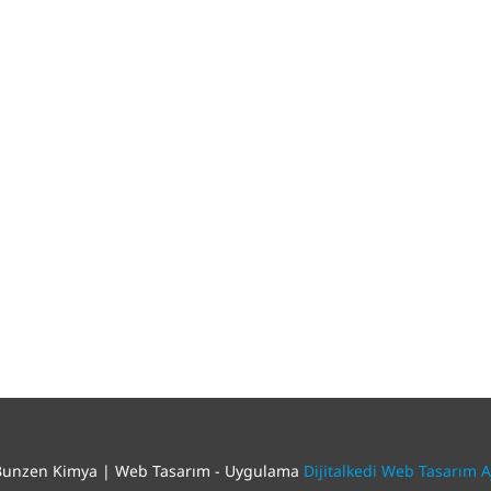
njeksiyon Ürünleri
BLOG
emin Kaplama
İLETİŞİM
por Zemin Kaplaması
Türkçe
prey İzolasyon Grubu
anayi Boyaları Grubu
obilya Grubu
hşap Koruyucu Grubu
ila ve Vernik Grubu
 Bunzen Kimya | Web Tasarım - Uygulama
Dijitalkedi Web Tasarım A