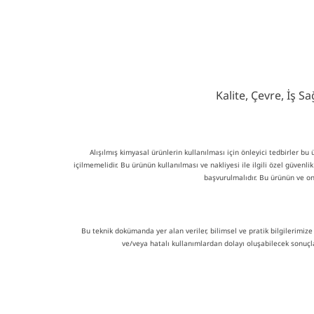
Kalite, Çevre, İş 
Alışılmış kimyasal ürünlerin kullanılması için önleyici tedbirler b
içilmemelidir. Bu ürünün kullanılması ve nakliyesi ile ilgili özel güvenl
başvurulmalıdır. Bu ürünün ve on
Bu teknik dokümanda yer alan veriler, bilimsel ve pratik bilgilerimize
ve/veya hatalı kullanımlardan dolayı oluşabilecek sonuçl