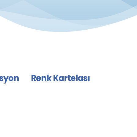
syon
Renk Kartelası
IMIZ